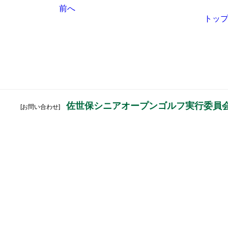
前へ
トッ
佐世保シニアオープンゴルフ実行委員
[お問い合わせ]